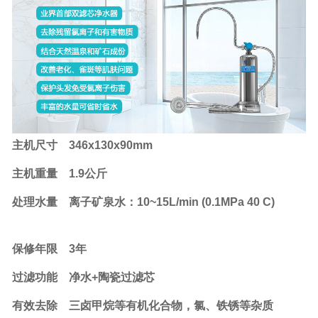
主机尺寸
346x130x90mm
主机重量
1.9公斤
处理水量
离子矿泉水：10~15L/min (0.1MPa 40 C)
保修年限
3年
过滤功能
净水+陶瓷过滤芯
有效去除
三卤甲烷等有机化合物，氯、铁锈等杂质