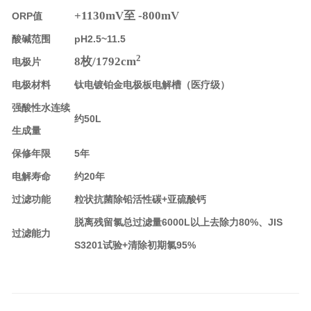
+1130mV至 -800mV
ORP值
酸碱范围
pH2.5~11.5
2
8枚/1792cm
电极片
电极材料
钛电镀铂金电极板电解槽（医疗级）
强酸性水连续
约50L
生成量
保修年限
5年
电解寿命
约20年
过滤功能
粒状抗菌除铅活性碳+亚硫酸钙
脱离残留氯总过滤量6000L以上去除力80%、JIS
过滤能力
S3201试验+清除初期氯95%