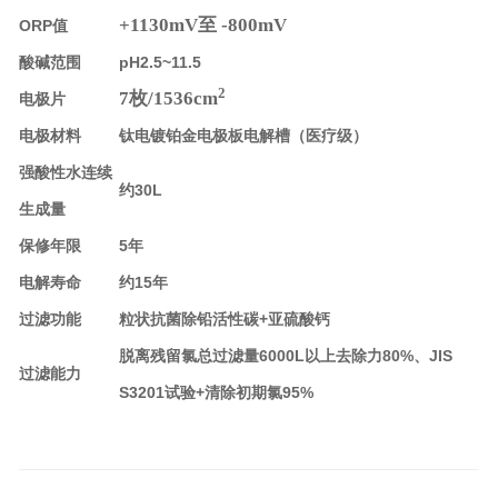
+1130mV至 -800mV
ORP值
酸碱范围
pH2.5~11.5
2
7枚/1536cm
电极片
电极材料
钛电镀铂金电极板电解槽（医疗级）
强酸性水连续
约30L
生成量
保修年限
5年
电解寿命
约15年
过滤功能
粒状抗菌除铅活性碳+亚硫酸钙
脱离残留氯总过滤量6000L以上去除力80%、JIS
过滤能力
S3201试验+清除初期氯95%